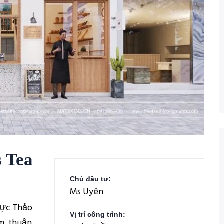
s Tea
Chủ đầu tư:
Ms Uyên
vực Thảo
Vị trí công trình:
m, thuận