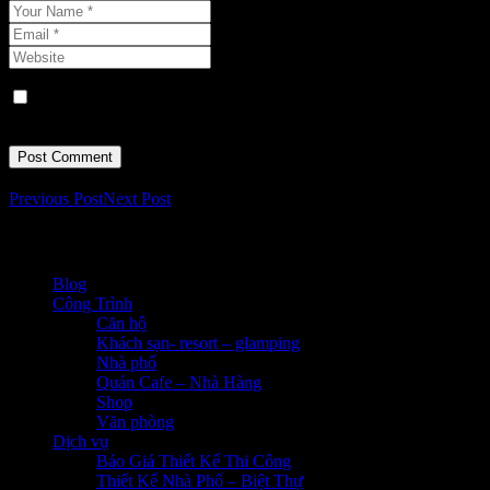
Lưu tên của tôi, email, và trang web trong trình duyệt này cho
lần bình luận kế tiếp của tôi.
Previous Post
Next Post
Chuyên mục
Blog
(47)
Công Trình
(39)
Căn hộ
(7)
Khách sạn- resort – glamping
(1)
Nhà phố
(10)
Quán Cafe – Nhà Hàng
(7)
Shop
(9)
Văn phòng
(5)
Dịch vụ
(4)
Báo Giá Thiết Kế Thi Công
(2)
Thiết Kế Nhà Phố – Biệt Thự
(1)