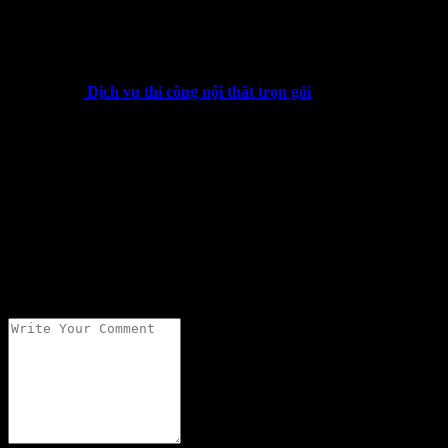
Hy vọng bài viết trên đây sẽ cung cấp cho bạn những thông tin hữu
ích khi bắt đầu thiết kế quán cafe có không gian nhỏ hẹp. Nếu có
nhu cầu thiết kế quán cafe, trà sữa,…bạn có thể liên hệ với Matrix
Design để được tư vấn cụ thể.
Xem thêm:
Dịch vụ thi công nội thất trọn gói
Add a Comment
Your email address will not be published.
What is it like to Post?