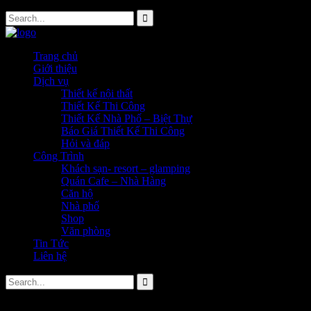
Trang chủ
Giới thiệu
Dịch vụ
Thiết kế nội thất
Thiết Kế Thi Công
Thiết Kế Nhà Phố – Biệt Thự
Báo Giá Thiết Kế Thi Công
Hỏi và đáp
Công Trình
Khách sạn- resort – glamping
Quán Cafe – Nhà Hàng
Căn hộ
Nhà phố
Shop
Văn phòng
Tin Tức
Liên hệ