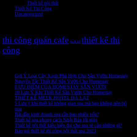
Thiết kế nội thất
(1)
Thiết Kế Thi Công
(10)
Uncategorized
(1)
Thẻ
thi công quán cafe
thiết kế thi
thiết kế
công
Bài viết gần đây
Gợi Ý Loại Cây Xanh Phù Hợp Cho Sân Vườn Homestay
Nguyên Tắc Thiết Kế Sân Vườn Cho Homestay
8 ƯU ĐIỂM CỦA HOMESTAY SÂN VƯỜN
10 Lưu Ý Khi Thiết Kế Sân Vườn Cho Homestay
THIẾT KẾ MEEK HOTEL ĐÀ LẠT
5 Lưu ý khi thiết kế không gian spa mà bạn không nên bỏ
qua
Bắt đầu kinh doanh spa cần bao nhiêu vốn?
Thiết kế spa phong cách Nhật Bản tối giản
Thiết kế nội thất kiểu hiện đại cho spa sẽ cần những gì?
Báo giá thiết kế thi công nội thất spa 2023