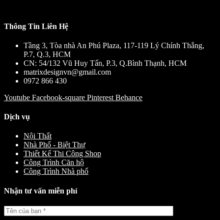
Thông Tin Liên Hệ
Tầng 3, Tòa nhà An Phú Plaza, 117-119 Lý Chính Thắng,
P.7, Q.3, HCM
CN: 54/132 Vũ Huy Tấn, P.3, Q.Bình Thạnh, HCM
matrixdesignvn@gmail.com
0972 866 430
Youtube
Facebook-square
Pinterest
Behance
Dịch vụ
Nội Thất
Nhà Phố - Biệt Thự
Thiết Kế Thi Công Shop
Công Trình Căn hộ
Công Trình Nhà phố
Nhận tư vấn miễn phí