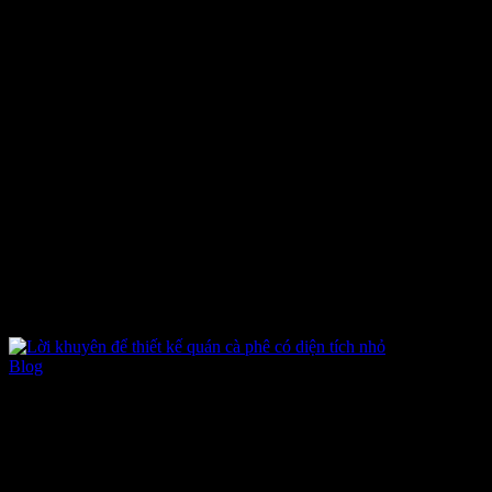
Tin tức
Blog
-
Tháng Ba 20, 2023
-
0 bình luận
Lời khuyên để thiết kế quán cà phê có diện tích nhỏ
Hiện nay, quán cafe không chỉ là nơi uống cà phê đơn thuần như
trước kia mà hơn hết đó còn là nơi yêu thích để nhiều bạn trẻ để trải
nghiệm không gian độc đáo ở đây và thậm chí là để thưởng thức