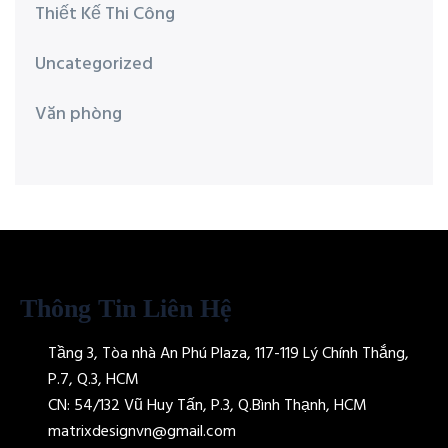
Thiết Kế Thi Công
Uncategorized
Văn phòng
Thông Tin Liên Hệ
Tầng 3, Tòa nhà An Phú Plaza, 117-119 Lý Chính Thắng,
P.7, Q.3, HCM
CN: 54/132 Vũ Huy Tấn, P.3, Q.Bình Thạnh, HCM
matrixdesignvn@gmail.com