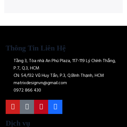
Thông Tin Liên Hệ
Tầng 3, Tòa nhà An Phú Plaza, 117-119 Lý Chính Thắng,
P.7, Q.3, HCM
CN: 54/132 Vũ Huy Tấn, P.3, Q.Bình Thạnh, HCM
matrixdesignvn@gmail.com
0972 866 430
Dịch vụ