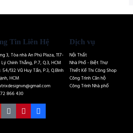
ng Tin Liên Hệ
Dịch vụ
ng 3, Tòa nhà An Phú Plaza, 117-
Nội Thất
9 Lý Chính Thắng, P.7, Q.3, HCM
Nhà Phố - Biệt Thự
: 54/132 Vũ Huy Tấn, P.3, Q.Bình
Thiết Kế Thi Công Shop
ạnh, HCM
Công Trình Căn hộ
trixdesignvn@gmail.com
Công Trình Nhà phố
72 866 430