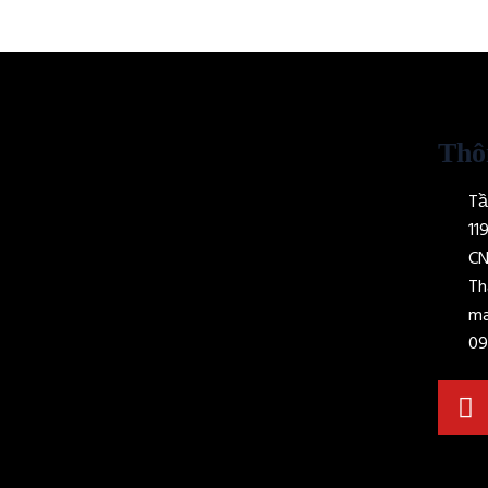
Thô
Tầ
11
CN
Th
ma
09