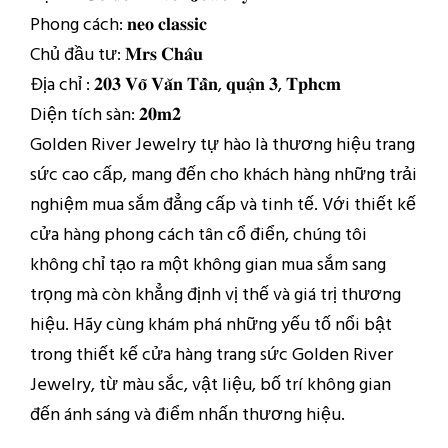
Phong cách: 𝐧𝐞𝐨 𝐜𝐥𝐚𝐬𝐬𝐢𝐜
Chủ đầu tư: 𝐌𝐫𝐬 𝐂𝐡𝐚̂𝐮
Địa chỉ : 𝟐𝟎𝟑 𝐕𝐨̃ 𝐕𝐚̆𝐧 𝐓𝐚̂̀𝐧, 𝐪𝐮𝐚̣̂𝐧 𝟑, 𝐓𝐩𝐡𝐜𝐦
Diện tích sàn: 𝟐𝟎𝐦𝟐
Golden River Jewelry tự hào là thương hiệu trang
sức cao cấp, mang đến cho khách hàng những trải
nghiệm mua sắm đẳng cấp và tinh tế. Với thiết kế
cửa hàng phong cách tân cổ điển, chúng tôi
không chỉ tạo ra một không gian mua sắm sang
trọng mà còn khẳng định vị thế và giá trị thương
hiệu. Hãy cùng khám phá những yếu tố nổi bật
trong thiết kế cửa hàng trang sức Golden River
Jewelry, từ màu sắc, vật liệu, bố trí không gian
đến ánh sáng và điểm nhấn thương hiệu.