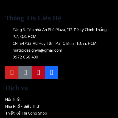
Thông Tin Liên Hệ
Tầng 3, Tòa nhà An Phú Plaza, 117-119 Lý Chính Thắng,
P.7, Q.3, HCM
CN: 54/132 Vũ Huy Tấn, P.3, Q.Bình Thạnh, HCM
matrixdesignvn@gmail.com
0972 866 430
Dịch vụ
Nội Thất
Nhà Phố - Biệt Thự
Thiết Kế Thi Công Shop