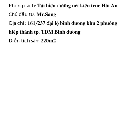
Phong cách: 𝐓𝐚́𝐢 𝐡𝐢𝐞̣̂𝐧 đ𝐮̛𝐨̛̀𝐧𝐠 𝐧𝐞́𝐭 𝐤𝐢𝐞̂́𝐧 𝐭𝐫𝐮́𝐜 𝐇𝐨̣̂𝐢 𝐀𝐧
Chủ đầu tư: 𝐌𝐫.𝐒𝐚𝐧𝐠
Địa chỉ : 𝟏𝟔𝟏/𝟐𝟑𝟕 đ𝐚̣𝐢 𝐥𝐨̣̂ 𝐛𝐢̀𝐧𝐡 𝐝𝐮̛𝐨̛𝐧𝐠 𝐤𝐡𝐮 𝟐 𝐩𝐡𝐮̛𝐨̛̀𝐧𝐠
𝐡𝐢𝐞̣̂𝐩 𝐭𝐡𝐚̀𝐧𝐡 𝐭𝐩. 𝐓𝐃𝐌 𝐁𝐢̀𝐧𝐡 𝐝𝐮̛𝐨̛𝐧𝐠
Diện tích sàn: 220𝐦𝟐