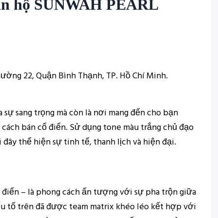
t căn hộ SUNWAH PEARL
hường 22, Quận Bình Thạnh, TP. Hồ Chí Minh.
sự sang trọng mà còn là nơi mang đến cho bạn
g cách bán cổ điển. Sử dụng tone màu trắng chủ đạo
đây thể hiện sự tinh tế, thanh lịch và hiện đại.
 điển – là phong cách ấn tượng với sự pha trộn giữa
yếu tố trên đã được team matrix khéo léo kết hợp với