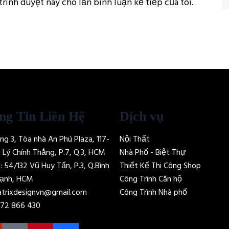
trình duyệt này cho lần bình luận kế tiếp của tôi.
ng Tin Liên Hệ
Dịch vụ
ng 3, Tòa nhà An Phú Plaza, 117-
Nội Thất
9 Lý Chính Thắng, P.7, Q.3, HCM
Nhà Phố - Biệt Thự
: 54/132 Vũ Huy Tấn, P.3, Q.Bình
Thiết Kế Thi Công Shop
ạnh, HCM
Công Trình Căn hộ
trixdesignvn@gmail.com
Công Trình Nhà phố
72 866 430