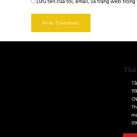
Lưu tên của tôi, email, và trang web trong 
Thô
Tầ
11
CN
Th
ma
09