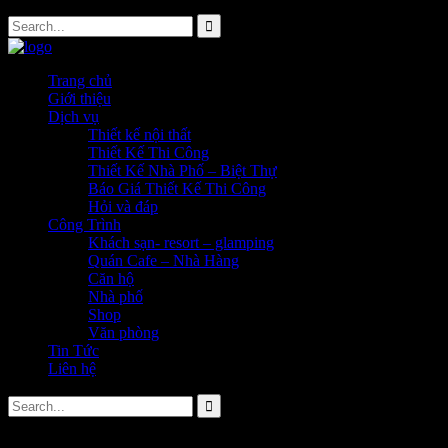
Trang chủ
Giới thiệu
Dịch vụ
Thiết kế nội thất
Thiết Kế Thi Công
Thiết Kế Nhà Phố – Biệt Thự
Báo Giá Thiết Kế Thi Công
Hỏi và đáp
Công Trình
Khách sạn- resort – glamping
Quán Cafe – Nhà Hàng
Căn hộ
Nhà phố
Shop
Văn phòng
Tin Tức
Liên hệ