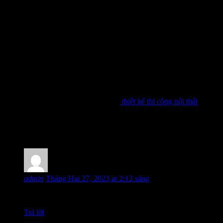
Matrix Design là công ty có nhiều kinh nghiệm trong lĩnh vực thiết k
các ý tưởng nội thất của khách hàng được phát triển theo hướng tối ư
giao nhà đã cam kết. Liên hệ công ty
thiết kế thi công nội thất
Matrix 
hotline để được hỗ trợ nhanh nhất!
One thought on “Thiết Kế Căn Hộ Hà Đô 
admin
Tháng Hai 27, 2023 at 2:12 sáng
I love your post
Trả lời