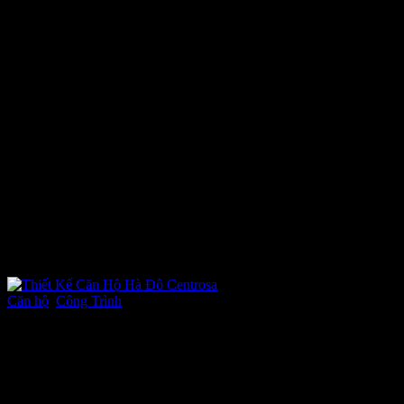
Tin tức
Căn hộ
,
Công Trình
-
Tháng Năm 18, 2022
-
1 bình luận
Thiết Kế Căn Hộ Hà Đô Centrosa
Chi tiết dự án thiết kế nội thất căn hộ HÀ ĐÔ CENTROSA
Chủ đầu tư: Chị MAI
Diện tích căn hộ: 130m2.