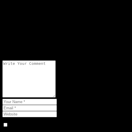
Add a Comment
Your email address will not be published.
What is it like to Post?
Lưu tên của tôi, email, và trang web trong trình duyệt này cho lần 