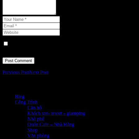
Lưu tên của tôi, email, và trang web trong trình duyệt này cho
lần bình luận kế tiếp của tôi.
Previous Post
Next Post
Chuyên mục
Blog
(47)
Công Trình
(39)
Căn hộ
(7)
Khách sạn- resort – glamping
(1)
Nhà phố
(10)
Quán Cafe – Nhà Hàng
(7)
Shop
(9)
Văn phòng
(5)