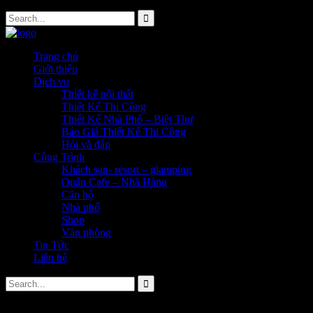
Trang chủ
Giới thiệu
Dịch vụ
Thiết kế nội thất
Thiết Kế Thi Công
Thiết Kế Nhà Phố – Biệt Thự
Báo Giá Thiết Kế Thi Công
Hỏi và đáp
Công Trình
Khách sạn- resort – glamping
Quán Cafe – Nhà Hàng
Căn hộ
Nhà phố
Shop
Văn phòng
Tin Tức
Liên hệ