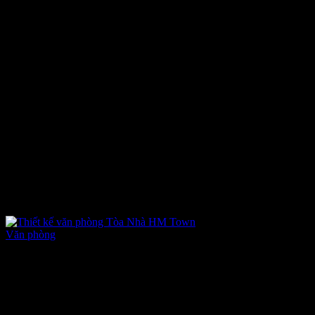
Tin tức
Văn phòng
-
Tháng Bảy 6, 2022
-
0 bình luận
Thiết kế văn phòng Tòa Nhà HM Town
Thời điểm nhiều loại hình kinh doanh khởi nghiệp đang nở rộ như
hiện nay, yêu cầu về văn phòng làm việc lớn và vừa và tòa nhà cho
thuê rất được ưa chuộng. Do đó, sửa chữa cải tạo thiết kế làm văn