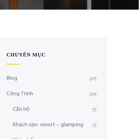
CHUYÊN MỤC
Blog
(47)
Công Trình
(39)
Căn hộ
(7)
Khách sạn- resort – glamping
(1)