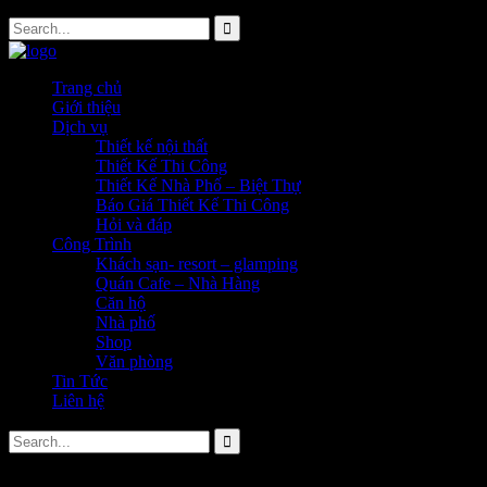
Trang chủ
Giới thiệu
Dịch vụ
Thiết kế nội thất
Thiết Kế Thi Công
Thiết Kế Nhà Phố – Biệt Thự
Báo Giá Thiết Kế Thi Công
Hỏi và đáp
Công Trình
Khách sạn- resort – glamping
Quán Cafe – Nhà Hàng
Căn hộ
Nhà phố
Shop
Văn phòng
Tin Tức
Liên hệ