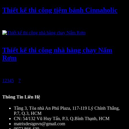
Thiết kế thi công tiệm bánh Cinnaholic
Tiệm bánh Cinnaholic nằm ở khu vực Binh Tân là một trong những
khu vực gần trung tâm, thuận tiện cho việc đi lại và
Tháng Bảy 2, 2022
-
0 bình luận
Thiết kế thi công nhà hàng chay Nấm
Rơm
Bình Dương là khu vực tiếp giáp gần với thành phố Hồ Chí Minh
có nhiều khu công nghiệp. Đi cùng với sự phát triển
1
2
3
4
5
...
7
Thông Tin Liên Hệ
Tầng 3, Tòa nhà An Phú Plaza, 117-119 Lý Chính Thắng,
P.7, Q.3, HCM
CN: 54/132 Vũ Huy Tấn, P.3, Q.Bình Thạnh, HCM
matrixdesignvn@gmail.com
0972 866 430