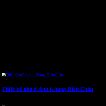
Công Trình
Tháng Bảy 3, 2022
-
0 bình luận
Thiết kế nhà ở Anh Khang Diễn Châu
Trong những năm gần đây, huyện Diễn Châu không ngừng đổi mới,
tập trung phát triển kinh tế với mục tiêu trở thành trung tâm